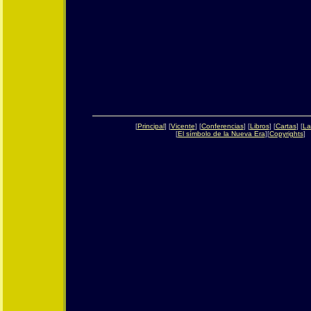
[
Principal
] [
Vicente
] [
Conferencias
] [
Libros
] [
Cartas
] [
La
[
El símbolo de la Nueva Era
][
Copyrights
]