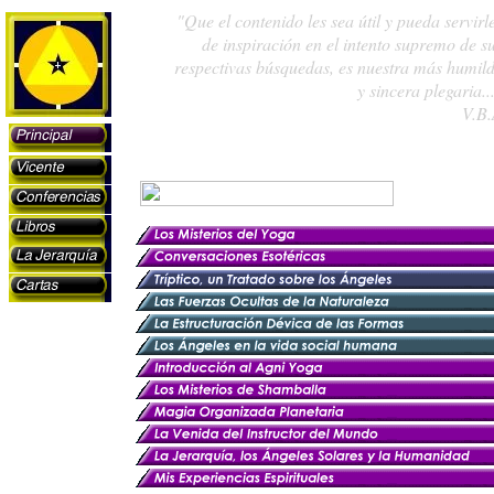
"Que el contenido les sea útil y pueda servirl
de inspiración en el intento supremo de s
respectivas búsquedas, es nuestra más humil
y sincera
plegaria..
V.B