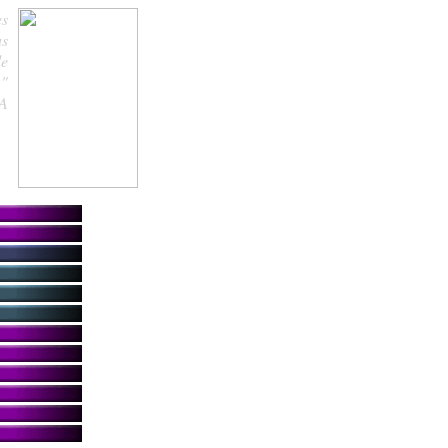
es
us
de
."
.A