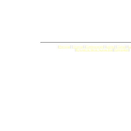
[
Principal
] [
Vicente
] [
Conferencias
] [
Libros
] [
Cartas
] [
L
[
El símbolo de la Nueva Era
][
Copyrights
]