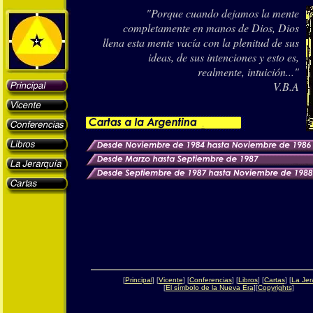
"
Porque cuando dejamos la mente
completamente en manos de Dios, Dios
llena esta mente vacía con la plenitud de sus
ideas, de sus intenciones y esto es,
realmente, intuición...
"
V.B.A
[
Principal
] [
Vicente
] [
Conferencias
] [
Libros
] [
Cartas
] [
La Jer
[
El símbolo de la Nueva Era
][
Copyrights
]