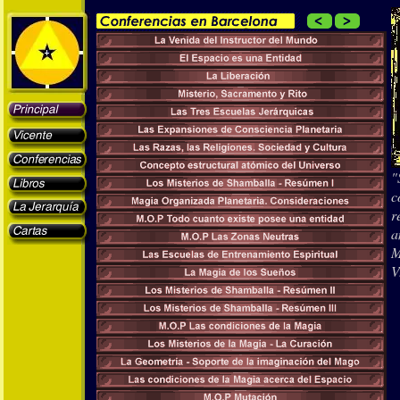
"
c
r
a
M
V