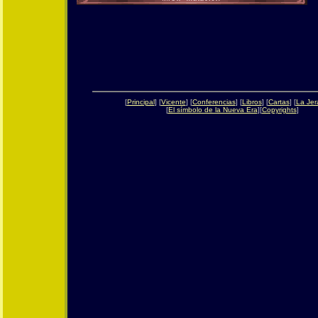
[
Principal
] [
Vicente
] [
Conferencias
] [
Libros
] [
Cartas
] [
La Jer
[
El símbolo de la Nueva Era
][
Copyrights
]