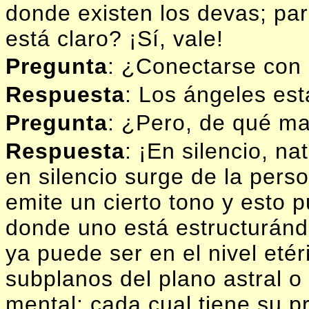
donde existen los devas; pa
está claro? ¡Sí, vale!
Pregunta
: ¿Conectarse con 
Respuesta
: Los ángeles est
Pregunta
: ¿Pero, de qué m
Respuesta
: ¡En silencio, n
en silencio surge de la pers
emite un cierto tono y esto p
donde uno está estructuránd
ya puede ser en el nivel etér
subplanos del plano astral o
mental; cada cual tiene su p